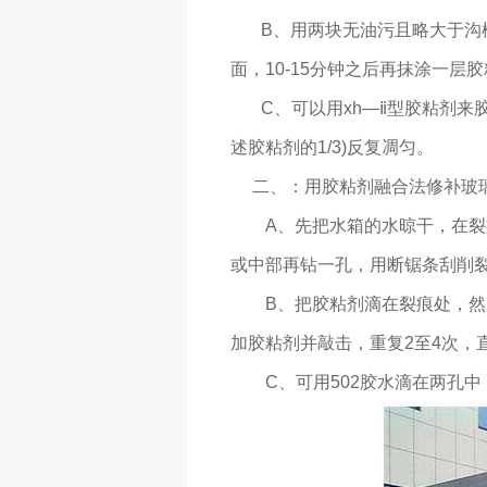
B、用两块无油污且略大于沟槽
面，10-15分钟之后再抹涂一层
C、可以用xh—ⅱ型胶粘剂来胶
述胶粘剂的1/3)反复凋匀。
二、：用胶粘剂融合法修补玻
A、先把水箱的水晾干，在裂痕
或中部再钻一孔，用断锯条刮削
B、把胶粘剂滴在裂痕处，然后
加胶粘剂并敲击，重复2至4次
C、可用502胶水滴在两孔中