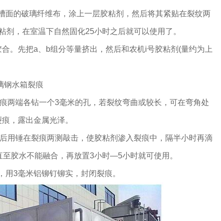
面的破璃纤维布，涂上一层胶粘剂，然后将其紧贴在裂纹两
胶粘剂，在室温下自然固化25小时之后就可以使用了。
合。先把a、b组分等量挤出，然后和农机i号胶粘剂(量约为上
璃钢水箱裂痕
两端各钻一个3毫米的孔，若裂纹弯曲或较长，可在弯角处
裂痕，露出金属光泽。
用锤在裂痕两测敲击，使胶粘剂渗入裂痕中，隔半小时再滴
，直至胶水不能融合，再放置3小时—5小时就可使用。
，用3毫米铝铆钉铆实，封闭裂痕。