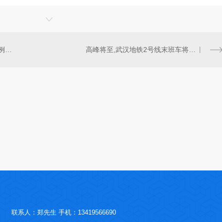
卫健委:3月11日新增确诊病例15例 湖北新增降至个位数
高峰将至,武汉地铁2号线末班车将延迟10分钟
联系人：郑先生 手机：13419566690