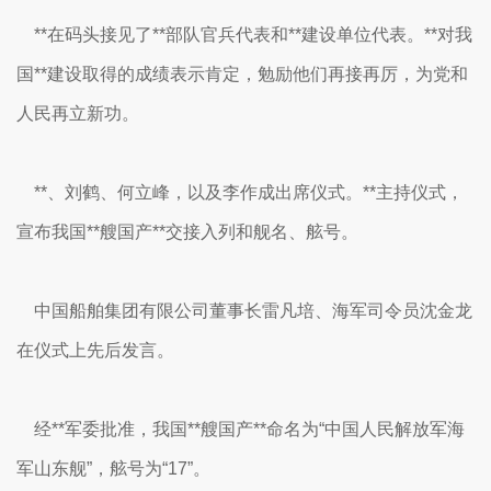
**在码头接见了**部队官兵代表和**建设单位代表。**对我
国**建设取得的成绩表示肯定，勉励他们再接再厉，为党和
人民再立新功。
**、刘鹤、何立峰，以及李作成出席仪式。**主持仪式，
宣布我国**艘国产**交接入列和舰名、舷号。
中国船舶集团有限公司董事长雷凡培、海军司令员沈金龙
在仪式上先后发言。
经**军委批准，我国**艘国产**命名为“中国人民解放军海
军山东舰”，舷号为“17”。