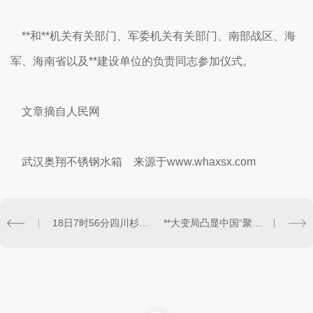
**和**机关有关部门、军委机关有关部门、南部战区、海
军、海南省以及**建设单位的负责同志参加仪式。
文章摘自人民网
武汉奥翔不锈钢水箱 来源于www.whaxsx.com
18日7时56分四川杉木树煤矿透水事故13名矿工获救生还
**大变局凸显中国“聚合力”，中国的发展“也利于维护**和平”。